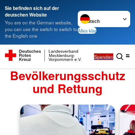
Sie befinden sich auf der
Sprache wechseln zu
deutschen Website
You are on the German website,
you can use the switch to switch to
Alles klar
the English one
Landesverband
Mecklenburg-
Spenden
Vorpommern e.V.
Bevölkerungsschutz
und Rettung